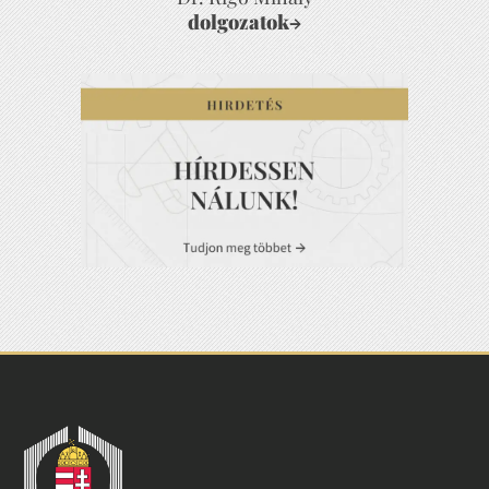
dolgozatok
→