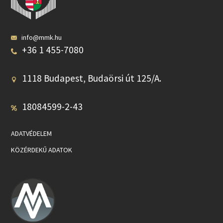
info@mmk.hu
+36 1 455-7080
1118 Budapest, Budaörsi út 125/A.
18084599-2-43
ADATVÉDELEM
KÖZÉRDEKŰ ADATOK