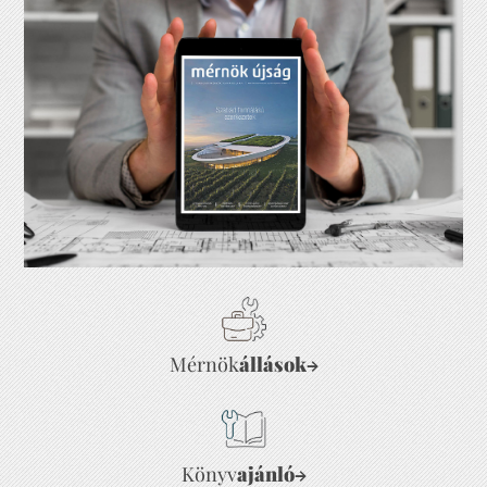
Mérnök
állások
→
Könyv
ajánló
→