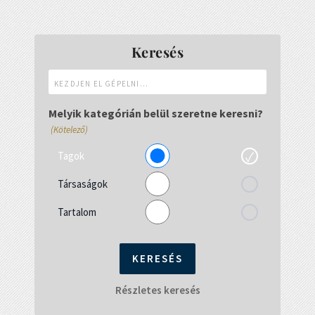
Keresés
Kezdjen
el
gépelni...
Melyik kategórián belül szeretne keresni?
(Kötelező)
Tagok
Társaságok
Tartalom
Részletes keresés