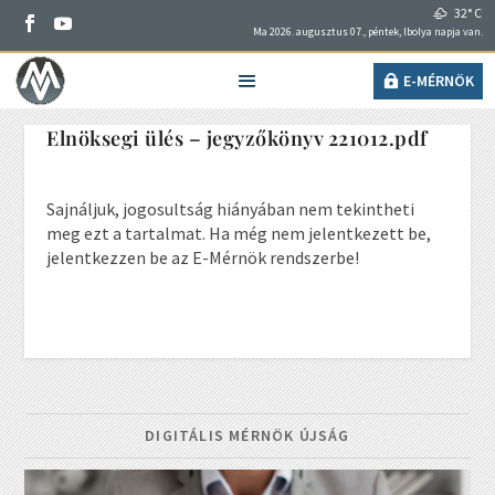
32° C
Ma 2026. augusztus 07., péntek, Ibolya napja van.
E-MÉRNÖK
Elnöksegi ülés – jegyzőkönyv 221012.pdf
Sajnáljuk, jogosultság hiányában nem tekintheti
meg ezt a tartalmat. Ha még nem jelentkezett be,
jelentkezzen be az E-Mérnök rendszerbe!
DIGITÁLIS MÉRNÖK ÚJSÁG