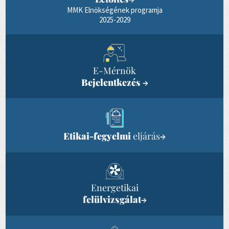
MMK Elnökségének programja
2025-2029
E-Mérnök
Bejelentkezés
→
Etikai-fegyelmi
eljárás
→
Energetikai
felülvizsgálat
→