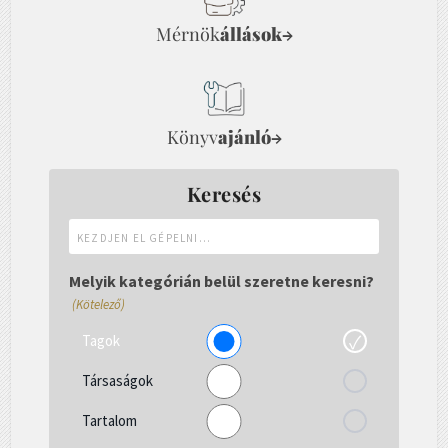
Mérnök
állások
→
Könyv
ajánló
→
Keresés
Kezdjen
el
gépelni...
Melyik kategórián belül szeretne keresni?
(Kötelező)
Tagok
Társaságok
Tartalom