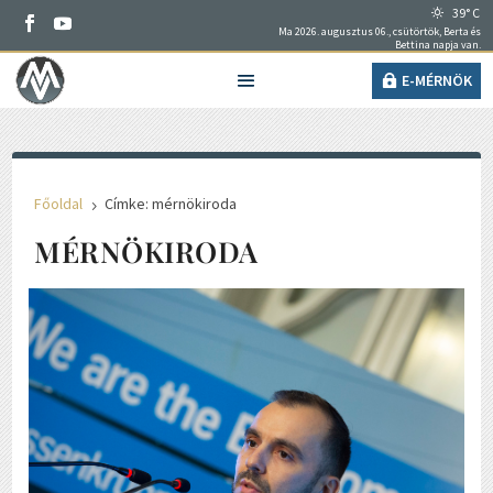
39° C
Ma 2026. augusztus 06., csütörtök, Berta és
Bettina napja van.
E-MÉRNÖK
Főoldal
Címke: mérnökiroda
5
MÉRNÖKIRODA