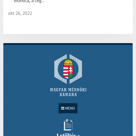
mondta, a cég...
okt 26, 2022
MENÜ
Letöltés
→