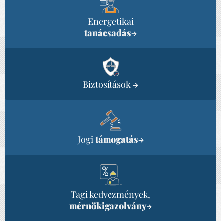
Energetikai
tanácsadás
→
Biztosítások
→
Jogi
támogatás
→
Tagi kedvezmények,
mérnökigazolvány
→