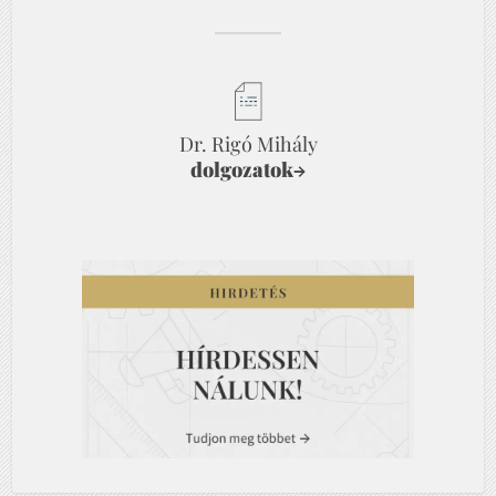
Dr. Rigó Mihály
dolgozatok
→