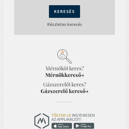
Részletes keresés
Mérnököt keres?
Mérnökkereső
→
Gázszerelőt keres?
Gázszerelő kereső
→