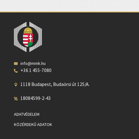
info@mmk.hu
+36 1 455-7080
1118 Budapest, Budaörsi út 125/A.
18084599-2-43
ADATVÉDELEM
KÖZÉRDEKŰ ADATOK